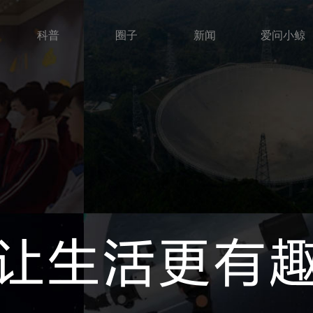
科普
圈子
新闻
爱问小鲸